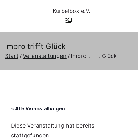
Zum
Inhalt
Kurbelbox e.V.
Kultur, Begegnung und
nachhaltiges Leben im Oxford-
springen
Quartier
Impro trifft Glück
Start
Veranstaltungen
Impro trifft Glück
« Alle Veranstaltungen
Diese Veranstaltung hat bereits
stattgefunden.