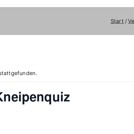
Start
Ve
 stattgefunden.
Kneipenquiz