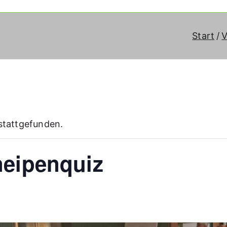
Start
V
 stattgefunden.
eipenquiz