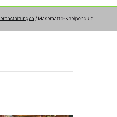
eranstaltungen
Masematte-Kneipenquiz